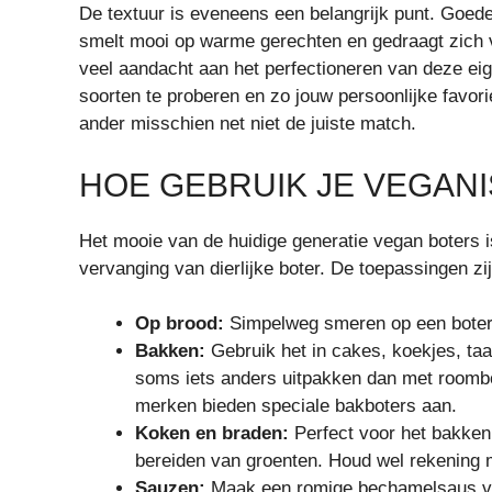
De textuur is eveneens een belangrijk punt. Goede 
smelt mooi op warme gerechten en gedraagt zich 
veel aandacht aan het perfectioneren van deze ei
soorten te proberen en zo jouw persoonlijke favorie
ander misschien net niet de juiste match.
HOE GEBRUIK JE VEGAN
Het mooie van de huidige generatie vegan boters i
vervanging van dierlijke boter. De toepassingen zi
Op brood:
Simpelweg smeren op een boterh
Bakken:
Gebruik het in cakes, koekjes, taa
soms iets anders uitpakken dan met roombo
merken bieden speciale bakboters aan.
Koken en braden:
Perfect voor het bakken v
bereiden van groenten. Houd wel rekening m
Sauzen:
Maak een romige bechamelsaus voor