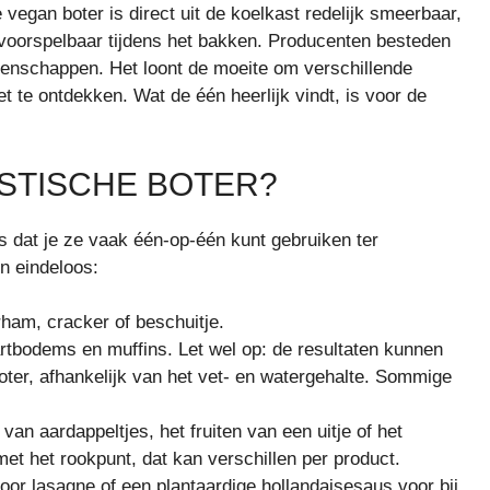
vegan boter is direct uit de koelkast redelijk smeerbaar,
voorspelbaar tijdens het bakken. Producenten besteden
genschappen. Het loont de moeite om verschillende
t te ontdekken. Wat de één heerlijk vindt, is voor de
ISTISCHE BOTER?
s dat je ze vaak één-op-één kunt gebruiken ter
jn eindeloos:
am, cracker of beschuitje.
rtbodems en muffins. Let wel op: de resultaten kunnen
ter, afhankelijk van het vet- en watergehalte. Sommige
an aardappeltjes, het fruiten van een uitje of het
et het rookpunt, dat kan verschillen per product.
 lasagne of een plantaardige hollandaisesaus voor bij