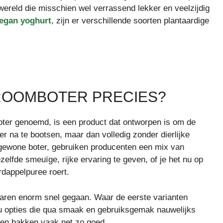
ereld die misschien wel verrassend lekker en veelzijdig
egan yoghurt
, zijn er verschillende soorten plantaardige
 ROOMBOTER PRECIES?
oter genoemd, is een product dat ontworpen is om de
er na te bootsen, maar dan volledig zonder dierlijke
n gewone boter, gebruiken producenten een mix van
ezelfde smeuïge, rijke ervaring te geven, of je het nu op
rdappelpuree roert.
 jaren enorm snel gegaan. Waar de eerste varianten
nu opties die qua smaak en gebruiksgemak nauwelijks
 en bakken vaak net zo goed.