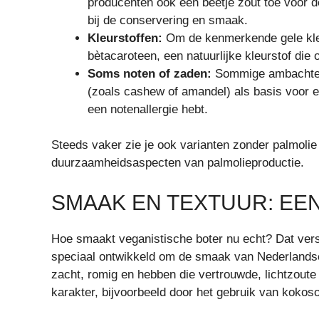
producenten ook een beetje zout toe voor 
bij de conservering en smaak.
Kleurstoffen:
Om de kenmerkende gele kleur
bètacaroteen, een natuurlijke kleurstof die o
Soms noten of zaden:
Sommige ambachteli
(zoals cashew of amandel) als basis voor ee
een notenallergie hebt.
Steeds vaker zie je ook varianten zonder palmolie
duurzaamheidsaspecten van palmolieproductie.
SMAAK EN TEXTUUR: EE
Hoe smaakt veganistische boter nu echt? Dat vers
speciaal ontwikkeld om de smaak van Nederlandse 
zacht, romig en hebben die vertrouwde, lichtzou
karakter, bijvoorbeeld door het gebruik van kokosoli