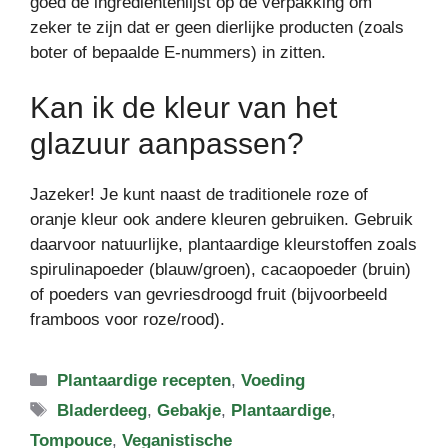
goed de ingrediëntenlijst op de verpakking om
zeker te zijn dat er geen dierlijke producten (zoals
boter of bepaalde E-nummers) in zitten.
Kan ik de kleur van het
glazuur aanpassen?
Jazeker! Je kunt naast de traditionele roze of
oranje kleur ook andere kleuren gebruiken. Gebruik
daarvoor natuurlijke, plantaardige kleurstoffen zoals
spirulinapoeder (blauw/groen), cacaopoeder (bruin)
of poeders van gevriesdroogd fruit (bijvoorbeeld
framboos voor roze/rood).
Categorieën
Plantaardige recepten
,
Voeding
Tags
Bladerdeeg
,
Gebakje
,
Plantaardige
,
Tompouce
,
Veganistische