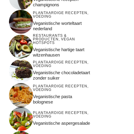
champignons
PLANTAARDIGE RECEPTEN
,
VOEDING
Veganistische worteltaart
nederland
RESTAURANTS &
PRODUCTEN
,
VEGAN
HOTSPOTS
Veganistische hartige taart
witzenhausen
PLANTAARDIGE RECEPTEN
,
VOEDING
Veganistische chocoladetaart
zonder suiker
PLANTAARDIGE RECEPTEN
,
VOEDING
Veganistische pasta
bolognese
PLANTAARDIGE RECEPTEN
,
VOEDING
Veganistische aspergesalade