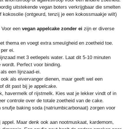
ordig uitstekende vegan boters verkrijgbaar die smelten
 kokosolie (ontgeurd, tenzij je een kokossmaakje wilt)
! Voor een
vegan appelcake zonder ei
zijn er diverse
 het thema en voegt extra smeuïgheid en zoetheid toe.
per ei.
jnzaad met 3 eetlepels water. Laat dit 5-10 minuten
e wordt. Perfect voor binding.
ls een lijnzaad-ei.
ook als eivervanger dienen, maar geeft wel een
 dit past bij je appelcake.
havermelk of rijstmelk. Kies wat je lekker vindt of in
er controle over de totale zoetheid van de cake.
snufje baking soda (natriumbicarbonaat) zorgen voor
ij appel. Maar denk ook aan nootmuskaat, kardemom,