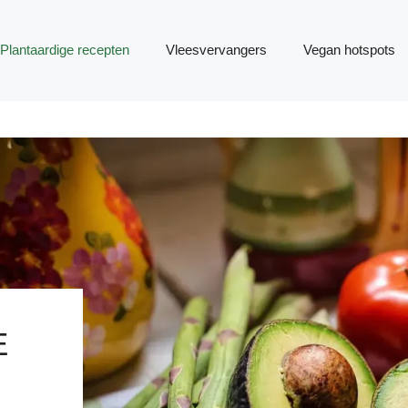
Plantaardige recepten
Vleesvervangers
Vegan hotspots
E