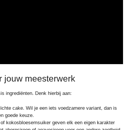
or jouw meesterwerk
s ingrediënten. Denk hierbij aan:
chte cake. Wil je een iets voedzamere variant, dan is
en goede keuze.
, of kokosbloesemsuiker geven elk een eigen karakter
et ahornsiroop of agavesiroop voor een andere zoetheid.