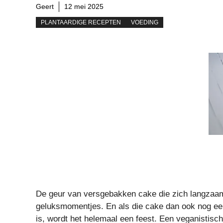
Geert
12 mei 2025
PLANTAARDIGE RECEPTEN
VOEDING
De geur van versgebakken cake die zich langzaam d
geluksmomentjes. En als die cake dan ook nog een
is, wordt het helemaal een feest. Een veganistisc