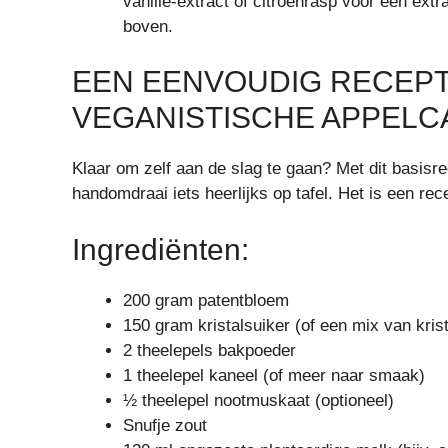
vanille-extract of citroenrasp voor een ext
boven.
EEN EENVOUDIG RECEP
VEGANISTISCHE APPELC
Klaar om zelf aan de slag te gaan? Met dit basisr
handomdraai iets heerlijks op tafel. Het is een re
Ingrediënten:
200 gram patentbloem
150 gram kristalsuiker (of een mix van krist
2 theelepels bakpoeder
1 theelepel kaneel (of meer naar smaak)
½ theelepel nootmuskaat (optioneel)
Snufje zout