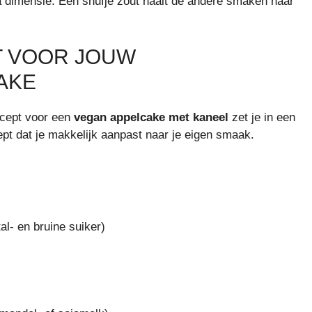
ra dimensie. Een snufje zout haalt de andere smaken naar
T VOOR JOUW
AKE
ecept voor een
vegan appelcake met kaneel
zet je in een
cept dat je makkelijk aanpast naar je eigen smaak.
al- en bruine suiker)