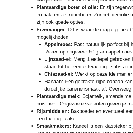
Plantaardige boter of olie:
Er zijn tegenwo
en bakken als roomboter. Zonnebloemolie of
zijn ook goede opties.
Eivervanger:
Dit is waar de magie gebeurt
mogelijkheden:
Appelmoes:
Past natuurlijk perfect bij
Reken op ongeveer 60 gram appelmoes 
Lijnzaad-ei:
Meng 1 eetlepel gebroken li
staan tot het een geleiachtige substanti
Chiazaad-ei:
Werkt op dezelfde manier a
Banaan:
Een geprakte rijpe banaan kan 
duidelijke bananensmaak af. Overweeg of
Plantaardige melk:
Sojamelk, amandelmelk, 
huis hebt. Ongezoete varianten geven je me
Rijsmiddelen:
Bakpoeder en eventueel een 
een luchtige cake.
Smaakmakers:
Kaneel is een klassieker b