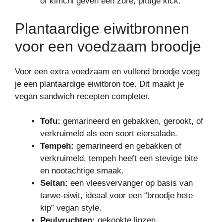
of kimchi geven een zure, pittige kick.
Plantaardige eiwitbronnen
voor een voedzaam broodje
Voor een extra voedzaam en vullend broodje voeg
je een plantaardige eiwitbron toe. Dit maakt je
vegan sandwich recepten completer.
Tofu:
gemarineerd en gebakken, gerookt, of
verkruimeld als een soort eiersalade.
Tempeh:
gemarineerd en gebakken of
verkruimeld, tempeh heeft een stevige bite
en nootachtige smaak.
Seitan:
een vleesvervanger op basis van
tarwe-eiwit, ideaal voor een “broodje hete
kip” vegan style.
Peulvruchten:
gekookte linzen,