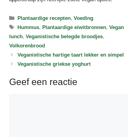
Categorieën
Plantaardige recepten
,
Voeding
Tags
Hummus
,
Plantaardige eiwitbronnen
,
Vegan
lunch
,
Veganistische belegde broodjes
,
Volkorenbrood
Veganistische hartige taart lekker en simpel
Veganistische griekse yoghurt
Geef een reactie
Reactie