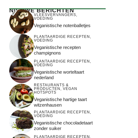
NIEUWE BERICHTEN
VLEESVERVANGERS
,
VOEDING
Veganistische notenballetjes
PLANTAARDIGE RECEPTEN
,
VOEDING
Veganistische recepten
champignons
PLANTAARDIGE RECEPTEN
,
VOEDING
Veganistische worteltaart
nederland
RESTAURANTS &
PRODUCTEN
,
VEGAN
HOTSPOTS
Veganistische hartige taart
witzenhausen
PLANTAARDIGE RECEPTEN
,
VOEDING
Veganistische chocoladetaart
zonder suiker
PLANTAARDIGE RECEPTEN
,