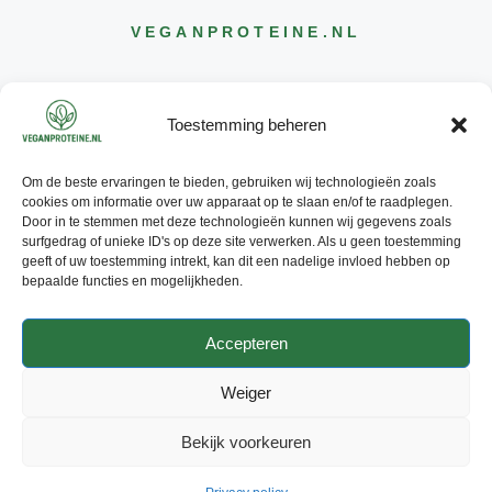
VEGANPROTEINE
.NL
Toestemming beheren
Om de beste ervaringen te bieden, gebruiken wij technologieën zoals
CONTACT
cookies om informatie over uw apparaat op te slaan en/of te raadplegen.
INFO@
VEGANPROTEINE
.NL
Door in te stemmen met deze technologieën kunnen wij gegevens zoals
surfgedrag of unieke ID's op deze site verwerken. Als u geen toestemming
geeft of uw toestemming intrekt, kan dit een nadelige invloed hebben op
bepaalde functies en mogelijkheden.
Accepteren
© 2026 - ALLE RECHTEN
VOORBEHOUDEN
Weiger
PRIVACY POLICY
ADVERTEREN
Bekijk voorkeuren
CONTACT