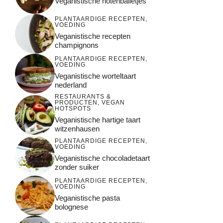
Veganistische notenballetjes
PLANTAARDIGE RECEPTEN
,
VOEDING
Veganistische recepten
champignons
PLANTAARDIGE RECEPTEN
,
VOEDING
Veganistische worteltaart
nederland
RESTAURANTS &
PRODUCTEN
,
VEGAN
HOTSPOTS
Veganistische hartige taart
witzenhausen
PLANTAARDIGE RECEPTEN
,
VOEDING
Veganistische chocoladetaart
zonder suiker
PLANTAARDIGE RECEPTEN
,
VOEDING
Veganistische pasta
bolognese