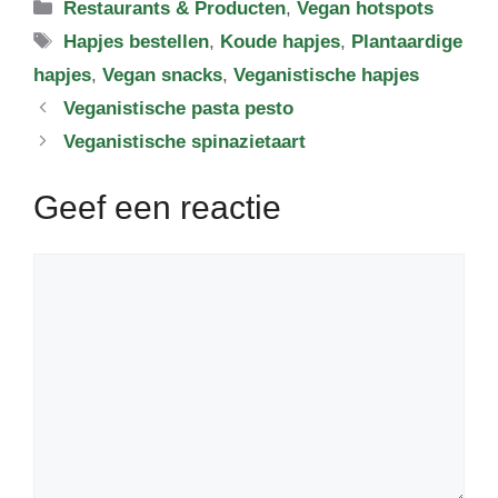
Categorieën
Restaurants & Producten
,
Vegan hotspots
Tags
Hapjes bestellen
,
Koude hapjes
,
Plantaardige
hapjes
,
Vegan snacks
,
Veganistische hapjes
Veganistische pasta pesto
Veganistische spinazietaart
Geef een reactie
Reactie