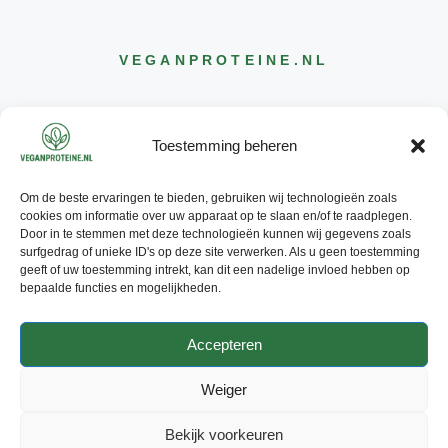
VEGANPROTEINE
.NL
Toestemming beheren
Om de beste ervaringen te bieden, gebruiken wij technologieën zoals
CONTACT
cookies om informatie over uw apparaat op te slaan en/of te raadplegen.
INFO@
VEGANPROTEINE
.NL
Door in te stemmen met deze technologieën kunnen wij gegevens zoals
surfgedrag of unieke ID's op deze site verwerken. Als u geen toestemming
geeft of uw toestemming intrekt, kan dit een nadelige invloed hebben op
bepaalde functies en mogelijkheden.
Accepteren
© 2026 - ALLE RECHTEN
VOORBEHOUDEN
Weiger
PRIVACY POLICY
ADVERTEREN
CONTACT
Bekijk voorkeuren