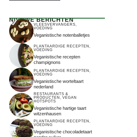
NIEUWE BERICHTEN
VLEESVERVANGERS
,
VOEDING
Veganistische notenballetjes
PLANTAARDIGE RECEPTEN
,
VOEDING
Veganistische recepten
champignons
PLANTAARDIGE RECEPTEN
,
VOEDING
Veganistische worteltaart
nederland
RESTAURANTS &
PRODUCTEN
,
VEGAN
HOTSPOTS
Veganistische hartige taart
witzenhausen
PLANTAARDIGE RECEPTEN
,
VOEDING
Veganistische chocoladetaart