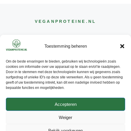
VEGANPROTEINE
.NL
Toestemming beheren
Om de beste ervaringen te bieden, gebruiken wij technologieën zoals
CONTACT
cookies om informatie over uw apparaat op te slaan en/of te raadplegen.
INFO@
VEGANPROTEINE
.NL
Door in te stemmen met deze technologieën kunnen wij gegevens zoals
surfgedrag of unieke ID's op deze site verwerken. Als u geen toestemming
geeft of uw toestemming intrekt, kan dit een nadelige invloed hebben op
bepaalde functies en mogelijkheden.
Accepteren
© 2026 - ALLE RECHTEN
VOORBEHOUDEN
Weiger
PRIVACY POLICY
ADVERTEREN
Bekijk voorkeuren
CONTACT