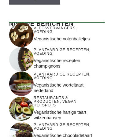
NIEUWE BERICHTEN
VLEESVERVANGERS
,
VOEDING
Veganistische notenballetjes
PLANTAARDIGE RECEPTEN
,
VOEDING
Veganistische recepten
champignons
PLANTAARDIGE RECEPTEN
,
VOEDING
Veganistische worteltaart
nederland
RESTAURANTS &
PRODUCTEN
,
VEGAN
HOTSPOTS
Veganistische hartige taart
witzenhausen
PLANTAARDIGE RECEPTEN
,
VOEDING
Veganistische chocoladetaart