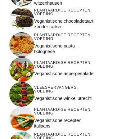
witzenhausen
PLANTAARDIGE RECEPTEN
,
VOEDING
Veganistische chocoladetaart
zonder suiker
PLANTAARDIGE RECEPTEN
,
VOEDING
Veganistische pasta
bolognese
PLANTAARDIGE RECEPTEN
,
VOEDING
Veganistische aspergesalade
VLEESVERVANGERS
,
VOEDING
Veganistische winkel utrecht
PLANTAARDIGE RECEPTEN
,
VOEDING
Veganistische recepten
italiaans
PLANTAARDIGE RECEPTEN
,
VOEDING