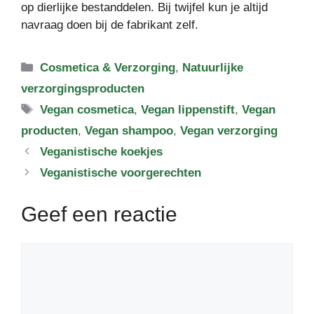
op dierlijke bestanddelen. Bij twijfel kun je altijd
navraag doen bij de fabrikant zelf.
Categorieën
Cosmetica & Verzorging
,
Natuurlijke
verzorgingsproducten
Tags
Vegan cosmetica
,
Vegan lippenstift
,
Vegan
producten
,
Vegan shampoo
,
Vegan verzorging
Veganistische koekjes
Veganistische voorgerechten
Geef een reactie
Reactie