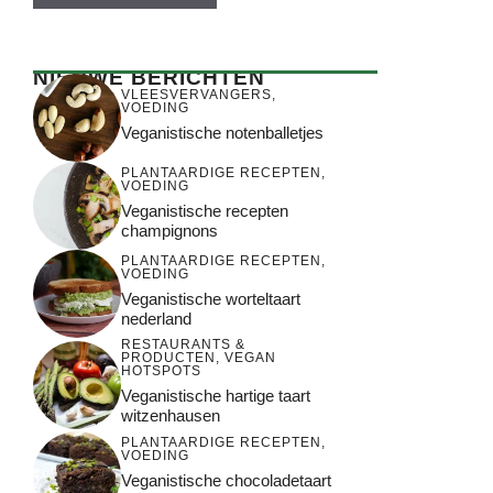
NIEUWE BERICHTEN
VLEESVERVANGERS
,
VOEDING
Veganistische notenballetjes
PLANTAARDIGE RECEPTEN
,
VOEDING
Veganistische recepten
champignons
PLANTAARDIGE RECEPTEN
,
VOEDING
Veganistische worteltaart
nederland
RESTAURANTS &
PRODUCTEN
,
VEGAN
HOTSPOTS
Veganistische hartige taart
witzenhausen
PLANTAARDIGE RECEPTEN
,
VOEDING
Veganistische chocoladetaart