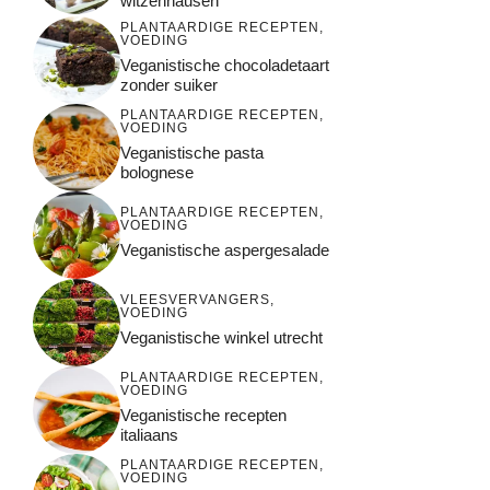
witzenhausen
PLANTAARDIGE RECEPTEN
,
VOEDING
Veganistische chocoladetaart
zonder suiker
PLANTAARDIGE RECEPTEN
,
VOEDING
Veganistische pasta
bolognese
PLANTAARDIGE RECEPTEN
,
VOEDING
Veganistische aspergesalade
VLEESVERVANGERS
,
VOEDING
Veganistische winkel utrecht
PLANTAARDIGE RECEPTEN
,
VOEDING
Veganistische recepten
italiaans
PLANTAARDIGE RECEPTEN
,
VOEDING