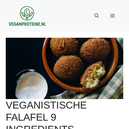
Ga
naar
Menu
de
inhoud
VEGANISTISCHE
FALAFEL 9