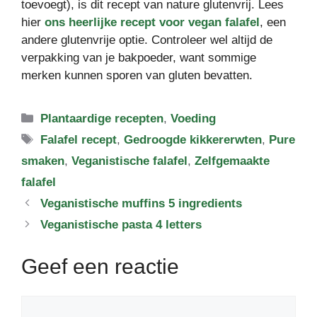
toevoegt), is dit recept van nature glutenvrij. Lees
hier
ons heerlijke recept voor vegan falafel
, een
andere glutenvrije optie. Controleer wel altijd de
verpakking van je bakpoeder, want sommige
merken kunnen sporen van gluten bevatten.
Categorieën
Plantaardige recepten
,
Voeding
Tags
Falafel recept
,
Gedroogde kikkererwten
,
Pure
smaken
,
Veganistische falafel
,
Zelfgemaakte
falafel
Veganistische muffins 5 ingredients
Veganistische pasta 4 letters
Geef een reactie
Reactie