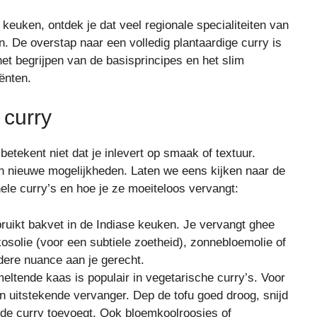
 keuken, ontdek je dat veel regionale specialiteiten van
. De overstap naar een volledig plantaardige curry is
het begrijpen van de basisprincipes en het slim
iënten.
 curry
etekent niet dat je inlevert op smaak of textuur.
an nieuwe mogelijkheden. Laten we eens kijken naar de
ele curry’s en hoe je ze moeiteloos vervangt:
ruikt bakvet in de Indiase keuken. Je vervangt ghee
osolie (voor een subtiele zoetheid), zonnebloemolie of
ndere nuance aan je gerecht.
eltende kaas is populair in vegetarische curry’s. Voor
en uitstekende vervanger. Dep de tofu goed droog, snijd
n de curry toevoegt. Ook bloemkoolroosjes of