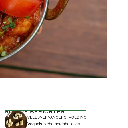
NIEUWE BERICHTEN
VLEESVERVANGERS
,
VOEDING
Veganistische notenballetjes