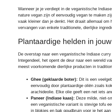
Wanneer je je verdiept in de veganistische Indiase
nature vegan zijn of eenvoudig vegan te maken zijn
vaak kleiner dan je denkt. Het draait allemaal om 
vervangen van enkele traditionele, dierlijke ingred
Plantaardige helden in jouw
De overstap naar een veganistische Indiase curry b
Integendeel, het opent de deur naar een wereld v
meest voorkomende dierlijke producten in tradition
Ghee (geklaarde boter):
Dit is een veelgeb
eenvoudig door plantaardige oliën zoals kok
arachideolie. Elke olie geeft een net iets a
Paneer (Indiase kaas):
Deze milde, niet-sm
een veganistische variant is stevige tofu e
in blokjes en bak goudbruin voor je het aa