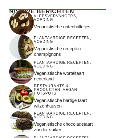
NIEUWE BERICHTEN
VLEESVERVANGERS
,
VOEDING
Veganistische notenballetjes
PLANTAARDIGE RECEPTEN
,
VOEDING
Veganistische recepten
champignons
PLANTAARDIGE RECEPTEN
,
VOEDING
Veganistische worteltaart
nederland
RESTAURANTS &
PRODUCTEN
,
VEGAN
HOTSPOTS
Veganistische hartige taart
witzenhausen
PLANTAARDIGE RECEPTEN
,
VOEDING
Veganistische chocoladetaart
zonder suiker
PLANTAARDIGE RECEPTEN
,