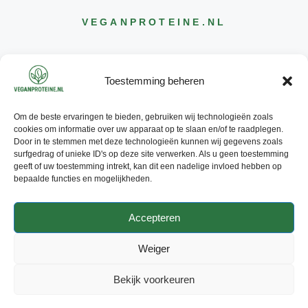
VEGANPROTEINE
.NL
Toestemming beheren
Om de beste ervaringen te bieden, gebruiken wij technologieën zoals
CONTACT
cookies om informatie over uw apparaat op te slaan en/of te raadplegen.
INFO@
VEGANPROTEINE
.NL
Door in te stemmen met deze technologieën kunnen wij gegevens zoals
surfgedrag of unieke ID's op deze site verwerken. Als u geen toestemming
geeft of uw toestemming intrekt, kan dit een nadelige invloed hebben op
bepaalde functies en mogelijkheden.
Accepteren
© 2026 - ALLE RECHTEN
VOORBEHOUDEN
Weiger
PRIVACY POLICY
ADVERTEREN
CONTACT
Bekijk voorkeuren