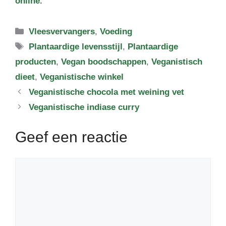
online
.
Categorieën
Vleesvervangers
,
Voeding
Tags
Plantaardige levensstijl
,
Plantaardige
producten
,
Vegan boodschappen
,
Veganistisch
dieet
,
Veganistische winkel
Veganistische chocola met weining vet
Veganistische indiase curry
Geef een reactie
Reactie