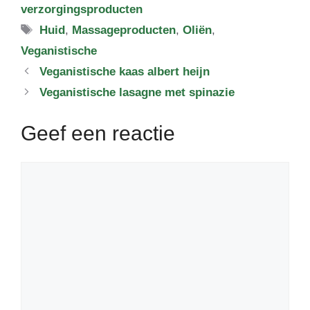
verzorgingsproducten
Tags
Huid
,
Massageproducten
,
Oliën
,
Veganistische
Veganistische kaas albert heijn
Veganistische lasagne met spinazie
Geef een reactie
Reactie