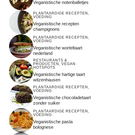
Veganistische notenballetjes
PLANTAARDIGE RECEPTEN
,
VOEDING
Veganistische recepten
champignons
PLANTAARDIGE RECEPTEN
,
VOEDING
Veganistische worteltaart
nederland
RESTAURANTS &
PRODUCTEN
,
VEGAN
HOTSPOTS
Veganistische hartige taart
witzenhausen
PLANTAARDIGE RECEPTEN
,
VOEDING
Veganistische chocoladetaart
zonder suiker
PLANTAARDIGE RECEPTEN
,
VOEDING
Veganistische pasta
bolognese