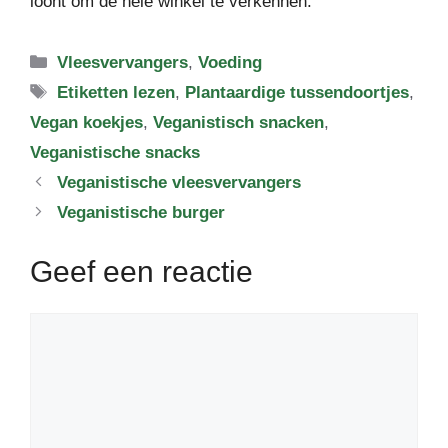
loont om de hele winkel te verkennen.
Categorieën
Vleesvervangers
,
Voeding
Tags
Etiketten lezen
,
Plantaardige tussendoortjes
,
Vegan koekjes
,
Veganistisch snacken
,
Veganistische snacks
Veganistische vleesvervangers
Veganistische burger
Geef een reactie
Reactie