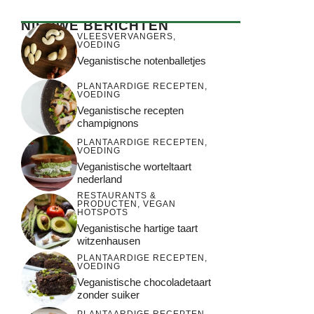
NIEUWE BERICHTEN
VLEESVERVANGERS
,
VOEDING
Veganistische notenballetjes
PLANTAARDIGE RECEPTEN
,
VOEDING
Veganistische recepten
champignons
PLANTAARDIGE RECEPTEN
,
VOEDING
Veganistische worteltaart
nederland
RESTAURANTS &
PRODUCTEN
,
VEGAN
HOTSPOTS
Veganistische hartige taart
witzenhausen
PLANTAARDIGE RECEPTEN
,
VOEDING
Veganistische chocoladetaart
zonder suiker
PLANTAARDIGE RECEPTEN
,