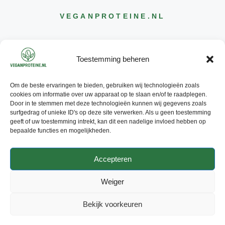
VEGANPROTEINE
.NL
Toestemming beheren
Om de beste ervaringen te bieden, gebruiken wij technologieën zoals
CONTACT
cookies om informatie over uw apparaat op te slaan en/of te raadplegen.
INFO@
VEGANPROTEINE
.NL
Door in te stemmen met deze technologieën kunnen wij gegevens zoals
surfgedrag of unieke ID's op deze site verwerken. Als u geen toestemming
geeft of uw toestemming intrekt, kan dit een nadelige invloed hebben op
bepaalde functies en mogelijkheden.
Accepteren
© 2026 - ALLE RECHTEN
VOORBEHOUDEN
Weiger
PRIVACY POLICY
ADVERTEREN
CONTACT
Bekijk voorkeuren