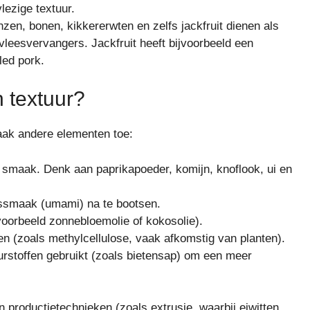
ezige textuur.
zen, bonen, kikkererwten en zelfs jackfruit dienen als
vleesvervangers. Jackfruit heeft bijvoorbeeld een
led pork.
 textuur?
aak andere elementen toe:
 smaak. Denk aan paprikapoeder, komijn, knoflook, ui en
ssmaak (umami) na te bootsen.
oorbeeld zonnebloemolie of kokosolie).
en (zoals methylcellulose, vaak afkomstig van planten).
rstoffen gebruikt (zoals bietensap) om een meer
 productietechnieken (zoals extrusie, waarbij eiwitten