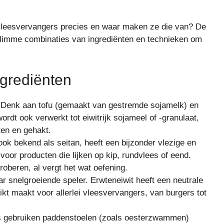
e vleesvervangers precies en waar maken ze die van? De
n slimme combinaties van ingrediënten en technieken om
ngrediënten
t. Denk aan tofu (gemaakt van gestremde sojamelk) en
dt ook verwerkt tot eiwitrijk sojameel of -granulaat,
ten en gehakt.
ok bekend als seitan, heeft een bijzonder vlezige en
voor producten die lijken op kip, rundvlees of eend.
roberen, al vergt het wat oefening.
ar snelgroeiende speler. Erwteneiwit heeft een neutrale
kt maakt voor allerlei vleesvervangers, van burgers tot
gebruiken paddenstoelen (zoals oesterzwammen)