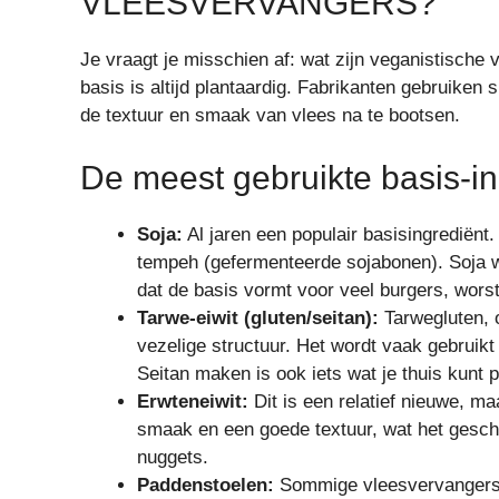
VLEESVERVANGERS?
Je vraagt je misschien af: wat zijn veganistisch
basis is altijd plantaardig. Fabrikanten gebruike
de textuur en smaak van vlees na te bootsen.
De meest gebruikte basis-i
Soja:
Al jaren een populair basisingrediën
tempeh (gefermenteerde sojabonen). Soja wor
dat de basis vormt voor veel burgers, wors
Tarwe-eiwit (gluten/seitan):
Tarwegluten, o
vezelige structuur. Het wordt vaak gebruikt 
Seitan maken is ook iets wat je thuis kunt p
Erwteneiwit:
Dit is een relatief nieuwe, ma
smaak en een goede textuur, wat het geschi
nuggets.
Paddenstoelen:
Sommige vleesvervangers 