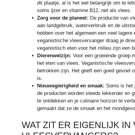
dit plaatje, al is het wel belangrijk om te l
soms ijzer en vitamine B12, net als vlees.
Zorg voor de planeet:
De productie van vle
aan landgebruik, waterverbruik en de uitst
hebben over het algemeen een veel lagere 
veganistische vleesvervanger draag je dire
veganistisch eten voor het milieu zijn een b
Dierenwelzijn:
Voor een groeiende groep m
het eten van vlees. Veganistische vleesverv
betrokken zijn. Het geeft een goed gevoel o
is.
Nieuwsgierigheid en smaak:
Soms is het 
de producten worden steeds lekkerder en g
te ontdekken en je culinaire horizon te ver
gemaakt dat ze de smaak en het mondgevoe
WAT ZIT ER EIGENLIJK I