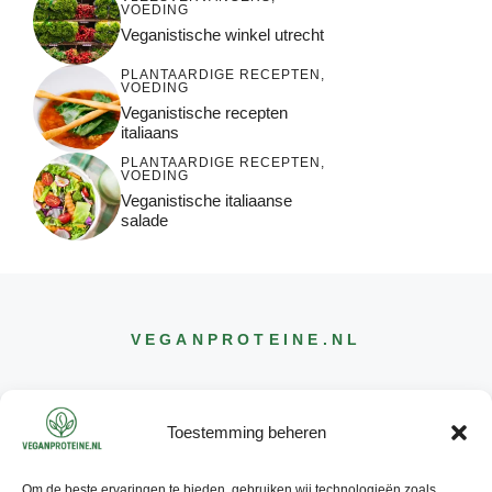
VOEDING
Veganistische winkel utrecht
PLANTAARDIGE RECEPTEN
,
VOEDING
Veganistische recepten
italiaans
PLANTAARDIGE RECEPTEN
,
VOEDING
Veganistische italiaanse
salade
VEGANPROTEINE
.NL
Toestemming beheren
Om de beste ervaringen te bieden, gebruiken wij technologieën zoals