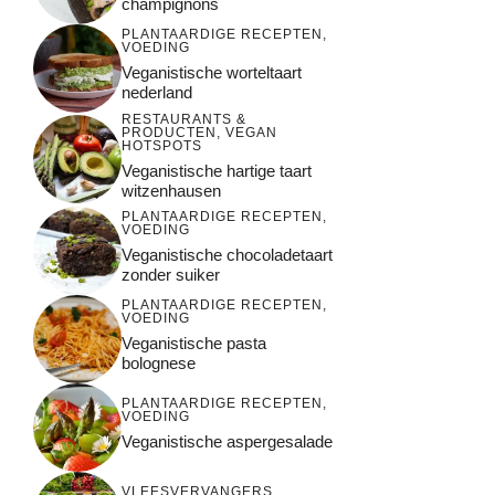
champignons
PLANTAARDIGE RECEPTEN
,
VOEDING
Veganistische worteltaart
nederland
RESTAURANTS &
PRODUCTEN
,
VEGAN
HOTSPOTS
Veganistische hartige taart
witzenhausen
PLANTAARDIGE RECEPTEN
,
VOEDING
Veganistische chocoladetaart
zonder suiker
PLANTAARDIGE RECEPTEN
,
VOEDING
Veganistische pasta
bolognese
PLANTAARDIGE RECEPTEN
,
VOEDING
Veganistische aspergesalade
VLEESVERVANGERS
,