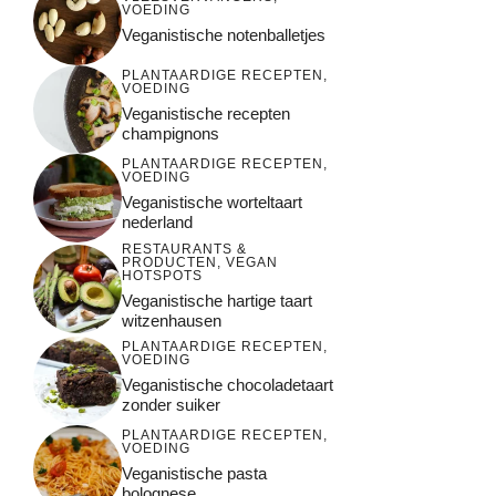
VOEDING
Veganistische notenballetjes
PLANTAARDIGE RECEPTEN
,
VOEDING
Veganistische recepten
champignons
PLANTAARDIGE RECEPTEN
,
VOEDING
Veganistische worteltaart
nederland
RESTAURANTS &
PRODUCTEN
,
VEGAN
HOTSPOTS
Veganistische hartige taart
witzenhausen
PLANTAARDIGE RECEPTEN
,
VOEDING
Veganistische chocoladetaart
zonder suiker
PLANTAARDIGE RECEPTEN
,
VOEDING
Veganistische pasta
bolognese