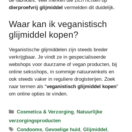
de fabrikant. Veel merken die zich richten op
dierproefvrij glijmiddel
vermelden dit duidelijk.
Waar kan ik veganistisch
glijmiddel kopen?
Veganistische glijmiddelen zijn steeds breder
verkrijgbaar. Je vindt ze in gespecialiseerde
webshops voor duurzame of vegan producten, bij
online seksshops, in sommige natuurwinkels en
ook steeds vaker in reguliere drogisterijen. Zoek
naar termen als “
veganistisch glijmiddel kopen
”
om online opties te vinden.
Categorieën
Cosmetica & Verzorging
,
Natuurlijke
verzorgingsproducten
Tags
Condooms
,
Gevoelige huid
,
Glijmiddel
,