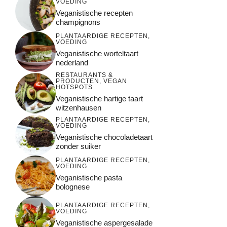
VOEDING
Veganistische recepten
champignons
PLANTAARDIGE RECEPTEN
,
VOEDING
Veganistische worteltaart
nederland
RESTAURANTS &
PRODUCTEN
,
VEGAN
HOTSPOTS
Veganistische hartige taart
witzenhausen
PLANTAARDIGE RECEPTEN
,
VOEDING
Veganistische chocoladetaart
zonder suiker
PLANTAARDIGE RECEPTEN
,
VOEDING
Veganistische pasta
bolognese
PLANTAARDIGE RECEPTEN
,
VOEDING
Veganistische aspergesalade